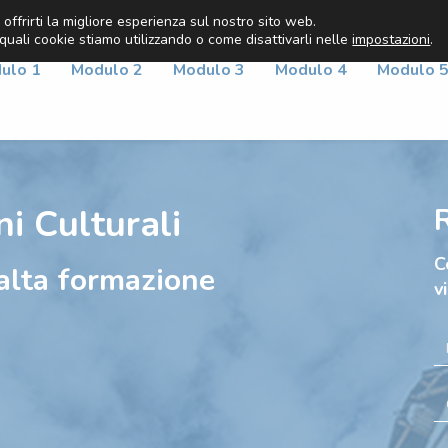
 offrirti la migliore esperienza sul nostro sito web.
 quali cookie stiamo utilizzando o come disattivarli nelle
impostazioni
.
ulo 1
Modulo 2
Modulo 3
Modulo 4
Modulo 
i Culturali
R
C
alta formazione
v