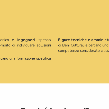
ttonico e
ingegneri
, spesso
Figure tecniche e amminist
ompito di individuare soluzioni
di Beni Culturali e cercano un
competenze considerate crucia
rcano una formazione specifica