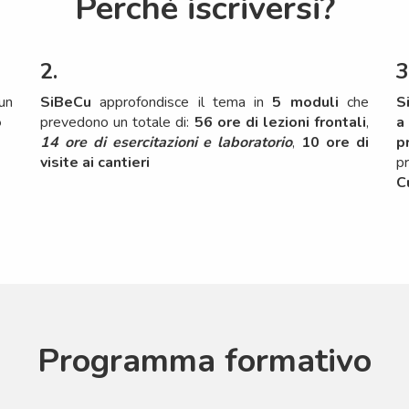
Perché iscriversi?
2.
3
un
SiBeCu
approfondisce il tema in
5 moduli
che
S
o
prevedono un totale di:
56 ore di lezioni frontali
,
a
14 ore di esercitazioni e laboratorio
,
10 ore di
p
visite ai cantieri
p
C
Programma formativo