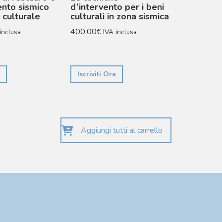
nto sismico
d’intervento per i beni
 culturale
culturali in zona sismica
400,00
€
inclusa
IVA inclusa
Iscriviti Ora
Aggiungi tutti al carrello