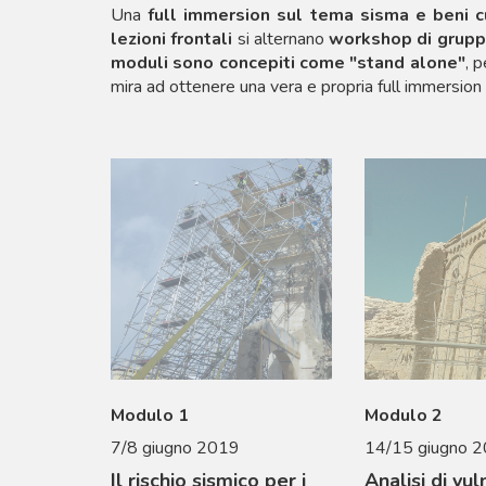
Una
full immersion sul tema sisma e beni cu
lezioni frontali
si alternano
workshop di grup
moduli sono concepiti come "stand alone"
, 
mira ad ottenere una vera e propria full immersion
Modulo 1
Modulo 2
7/8 giugno 2019
14/15 giugno 
Il rischio sismico per i
Analisi di vul