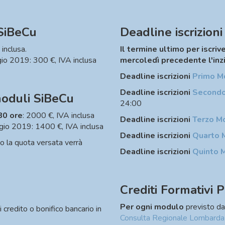
 SiBeCu
Deadline iscrizion
 inclusa.
Il termine ultimo per iscrive
aggio 2019: 300 €, IVA inclusa
mercoledì precedente l'inz
Deadline iscrizioni
Primo M
Deadline iscrizioni
Secondo
moduli SiBeCu
24:00
 80 ore
: 2000 €, IVA inclusa
Deadline iscrizioni
Terzo M
aggio 2019: 1400 €, IVA inclusa
Deadline iscrizioni
Quarto 
vo la quota versata verrà
Deadline iscrizioni
Quinto 
Crediti Formativi P
Per ogni modulo
previsto da
redito o bonifico bancario​ in
Consulta Regionale Lombarda d