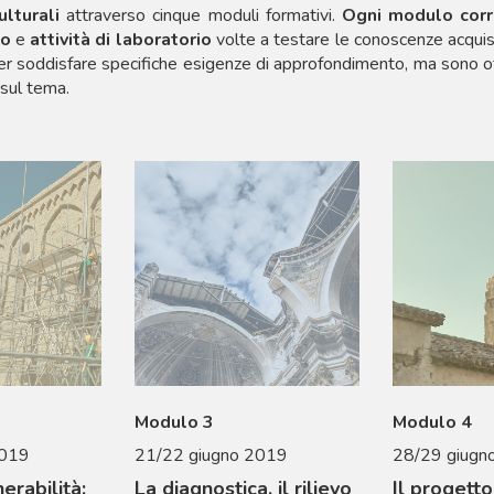
lturali
attraverso cinque moduli formativi.
Ogni modulo corri
po
e
attività di laboratorio
volte a testare le conoscenze acquisit
per soddisfare specifiche esigenze di approfondimento, ma sono 
 sul tema.
Modulo 3
Modulo 4
2019
21/22 giugno 2019
28/29 giugn
nerabilità:
La diagnostica, il rilievo
Il progetto