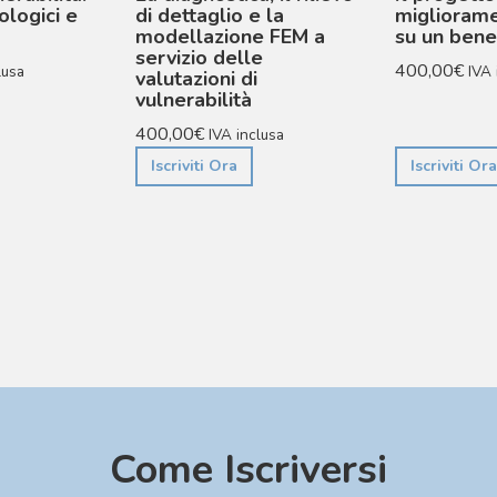
ologici e
di dettaglio e la
migliorame
modellazione FEM a
su un bene
servizio delle
400,00
€
lusa
IVA 
valutazioni di
vulnerabilità
400,00
€
IVA inclusa
Iscriviti Ora
Iscriviti Ora
Come Iscriversi